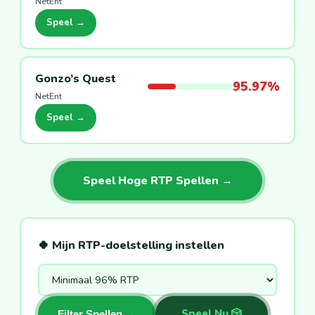
NetEnt
Speel →
Gonzo’s Quest
95.97%
NetEnt
Speel →
Speel Hoge RTP Spellen →
🍀 Mijn RTP-doelstelling instellen
Speel Nu 🎲
Filter Spellen →