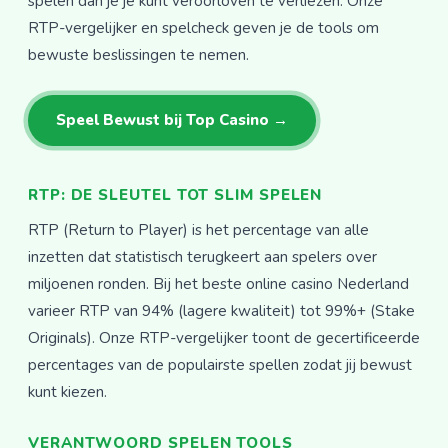
spelen dan je je kunt veroorloven te verliezen. Onze
RTP-vergelijker en spelcheck geven je de tools om
bewuste beslissingen te nemen.
Speel Bewust bij Top Casino →
RTP: DE SLEUTEL TOT SLIM SPELEN
RTP (Return to Player) is het percentage van alle
inzetten dat statistisch terugkeert aan spelers over
miljoenen ronden. Bij het beste online casino Nederland
varieer RTP van 94% (lagere kwaliteit) tot 99%+ (Stake
Originals). Onze RTP-vergelijker toont de gecertificeerde
percentages van de populairste spellen zodat jij bewust
kunt kiezen.
VERANTWOORD SPELEN TOOLS