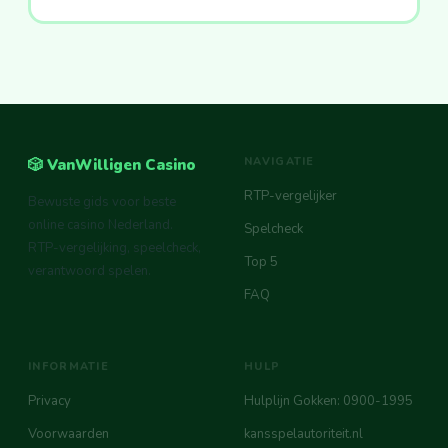
NAVIGATIE
🎲 VanWilligen Casino
RTP-vergelijker
Bewuste gids voor beste
online casino Nederland.
Spelcheck
RTP-vergelijking, speelcheck,
Top 5
verantwoord spelen.
FAQ
INFORMATIE
HULP
Privacy
Hulplijn Gokken: 0900-1995
Voorwaarden
kansspelautoriteit.nl