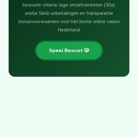
bewuste criteria: lage omzetvereisten (30x),
snelle Skrill-uitbetalingen en transparante
bonusvoorwaarden voor het beste online casino
Nederland.
Speel Bewust 🎲