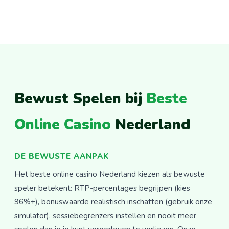
Bewust Spelen bij
Beste
Online Casino
Nederland
DE BEWUSTE AANPAK
Het beste online casino Nederland kiezen als bewuste
speler betekent: RTP-percentages begrijpen (kies
96%+), bonuswaarde realistisch inschatten (gebruik onze
simulator), sessiebegrenzers instellen en nooit meer