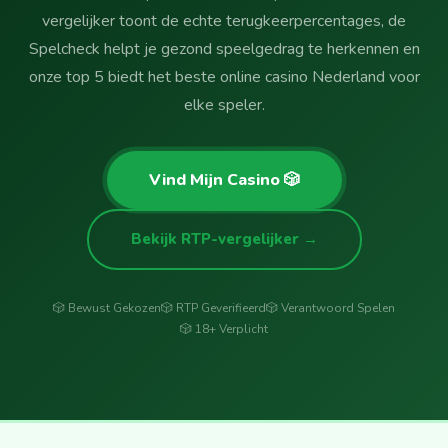
vergelijker toont de echte terugkeerpercentages, de
Spelcheck helpt je gezond speelgedrag te herkennen en
onze top 5 biedt het beste online casino Nederland voor
elke speler.
Vind Mijn Casino 🎲
Bekijk RTP-vergelijker →
🎲 Bewust Gekozen
🎲 RTP Geverifieerd
🎲 Verantwoord Spelen
🎲 18+ Verplicht