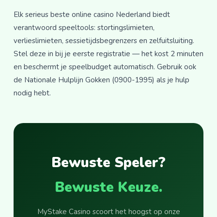
Elk serieus beste online casino Nederland biedt
verantwoord speeltools: stortingslimieten,
verlieslimieten, sessietijdsbegrenzers en zelfuitsluiting.
Stel deze in bij je eerste registratie — het kost 2 minuten
en beschermt je speelbudget automatisch. Gebruik ook
de Nationale Hulplijn Gokken (0900-1995) als je hulp
nodig hebt.
Bewuste Speler?
Bewuste Keuze.
MyStake Casino scoort het hoogst op onze