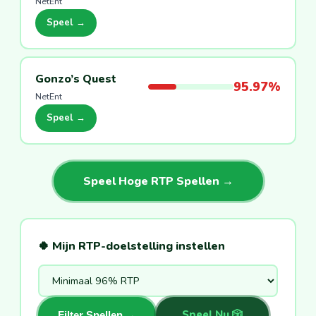
NetEnt
Speel →
Gonzo’s Quest
95.97%
NetEnt
Speel →
Speel Hoge RTP Spellen →
🍀 Mijn RTP-doelstelling instellen
Speel Nu 🎲
Filter Spellen →