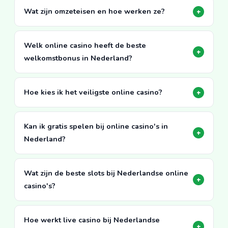
Wat zijn omzeteisen en hoe werken ze?
+
Welk online casino heeft de beste
+
welkomstbonus in Nederland?
Hoe kies ik het veiligste online casino?
+
Kan ik gratis spelen bij online casino's in
+
Nederland?
Wat zijn de beste slots bij Nederlandse online
+
casino's?
Hoe werkt live casino bij Nederlandse
+