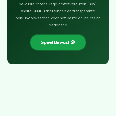
bewuste criteria: lage omzetvereisten (30x),
snelle Skrill-uitbetalingen en transparante
bonusvoorwaarden voor het beste online casino
Nederland.
Speel Bewust 🎲