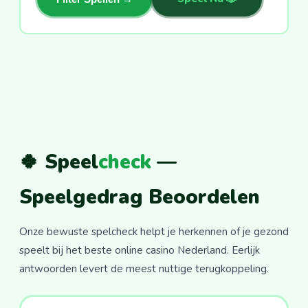
🍀 Speel
check
—
Speelgedrag Beoordelen
Onze bewuste spelcheck helpt je herkennen of je gezond
speelt bij het beste online casino Nederland. Eerlijk
antwoorden levert de meest nuttige terugkoppeling.