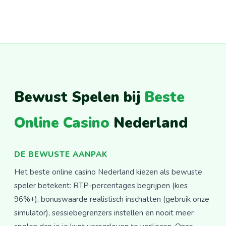
Bewust Spelen bij
Beste
Online Casino
Nederland
DE BEWUSTE AANPAK
Het beste online casino Nederland kiezen als bewuste
speler betekent: RTP-percentages begrijpen (kies
96%+), bonuswaarde realistisch inschatten (gebruik onze
simulator), sessiebegrenzers instellen en nooit meer